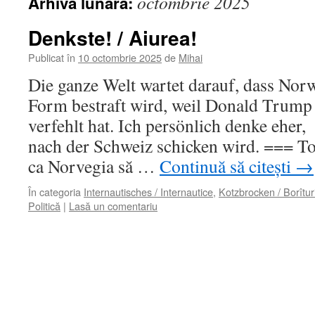
octombrie 2025
Arhiva lunară:
Denkste! / Aiurea!
Publicat în
10 octombrie 2025
de
Mihai
Die ganze Welt wartet darauf, dass Nor
Form bestraft wird, weil Donald Trump
verfehlt hat. Ich persönlich denke eher
nach der Schweiz schicken wird. === To
ca Norvegia să …
Continuă să citești
→
În categoria
Internautisches / Internautice
,
Kotzbrocken / Borîtur
Politică
|
Lasă un comentariu