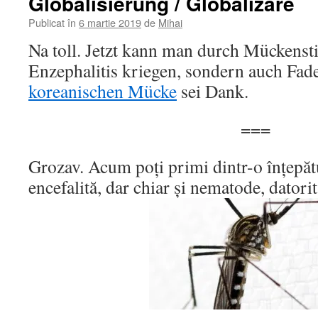
Globalisierung / Globalizare
Publicat în
6 martie 2019
de
Mihai
Na toll. Jetzt kann man durch Mückensti
Enzephalitis kriegen, sondern auch Fa
koreanischen Mücke
sei Dank.
===
Grozav. Acum poţi primi dintr-o înţepăt
encefalită, dar chiar şi nematode, datori