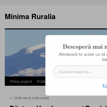
Sari
la
Minima Ruralia
conținut
Descoperă mai m
Abonează-te acum ca să ci
în
Tastează emailul tău...
Prima pagină
Politică de confidențialitate
Redaktion / 
Co
←
Unde dai şi unde crapă