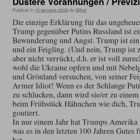
Düstere Vorahnungen / Previz
Publicat în
15 ianuarie 2026
de
Mihai
Die einzige Erklärung für das ungeheue
Trump gegenüber Putins Russland ist e
Bewunderung und Angst. Trump ist ein
und ein Feigling. (Und nein, Trump ist 
aber nicht verrückt, d.h. er ist voll zur
wohl die Ukraine opfern und mit Nebel
und Grönland versuchen, von seiner Fei
Armer Idiot! Wenn es der Schlange Puti
zu schlucken, dann wird sie/er zu eine
beim Frühstück Hähnchen wie dich, Tru
goutiert.
In nur einem Jahr hat Trumps Amerika fa
was es in den letzten 100 Jahren Gutes f
hat.