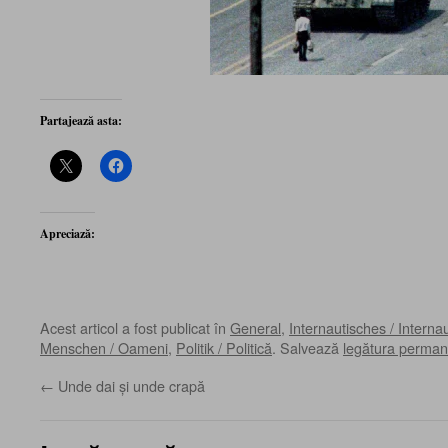
Partajează asta:
Apreciază:
Acest articol a fost publicat în
General
,
Internautisches / Interna
Menschen / Oameni
,
Politik / Politică
. Salvează
legătura perman
←
Unde dai şi unde crapă