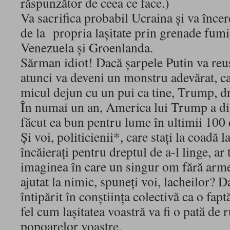
răspunzător de ceea ce face.)
Va sacrifica probabil Ucraina şi va încer
de la propria laşitate prin grenade fumi
Venezuela şi Groenlanda.
Sărman idiot! Dacă şarpele Putin va reuş
atunci va deveni un monstru adevărat, ca
micul dejun cu un pui ca tine, Trump, dr
În numai un an, America lui Trump a dis
făcut ea bun pentru lume în ultimii 100 
Şi voi, politicienii*, care staţi la coadă l
încăieraţi pentru dreptul de a-l linge, ar 
imaginea în care un singur om fără arme
ajutat la nimic, spuneţi voi, lacheilor? 
întipărit în conştiinţa colectivă ca o faptă
fel cum laşitatea voastră va fi o pată de 
popoarelor voastre.