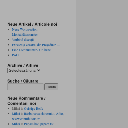
Neue Artikel / Articole noi
Neue Wortkreation:
Mentalitätsmonster
Vorbind discuţii
Excelenţa voastră, dle Preşedinte …
Eine Lachnummer / Un banc
PACE
Archive / Arhive
Archive
/
Arhive
Suche / Căutare
Neue Kommentare /
Comentarii noi
Mihai
la
Geistige Reife
Mihai
la
Răzbunarea chinezului. Adio,
www.contributors.ro
Mihai
la
Pupăm bot, păpăm tot!