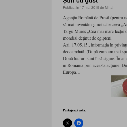
Ştiri cu gust
Publicat în
17 mai 2015
de
Mihai
Agenţia Română de Presă (pentru neini
să mai inventăm şi noi câte ceva „
Târgu Mureş „Cea mai mare lecţie de
mondial deţinut de egipteni.
Azi, 17.05.15., informaţia în privinţa
deocamdată. (După cum am mai sp
Două lucruri sunt însă sigure. În an
în România prin această acţiune. Din
Europa…
Partajează asta: