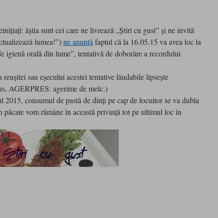
ţiaţi: ăştia sunt cei care ne livrează „Ştiri cu gust” şi ne invită
Actualizează lumea!”)
ne anunţă
faptul că la 16.05.15 va avea loc la
 igienă orală din lume”, tentativă de doborâre a recordului
 reuşitei sau eşecului acestei tentative lăudabile lipseşte
us, AGERPRES: agerime de melc.)
ul 2015, consumul de pastă de dinţi pe cap de locuitor se va dubla
 păcate vom rămâne în această privinţă tot pe ultimul loc în