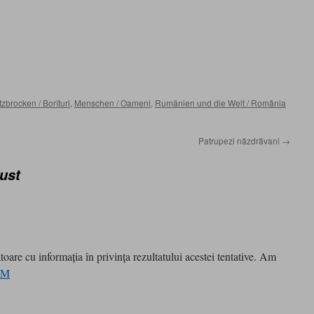
zbrocken / Borîturi
,
Menschen / Oameni
,
Rumänien und die Welt / România
Patrupezi năzdrăvani
→
gust
 cu informaţia în privinţa rezultatului acestei tentative. Am
FM