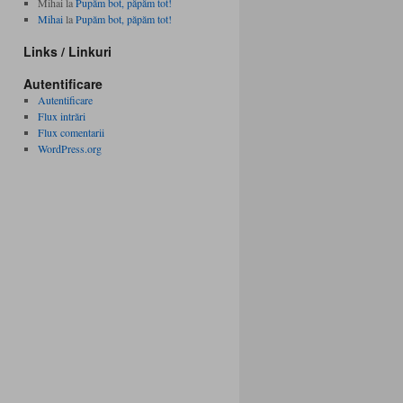
Mihai
la
Pupăm bot, păpăm tot!
Mihai
la
Pupăm bot, păpăm tot!
Links / Linkuri
Autentificare
Autentificare
Flux intrări
Flux comentarii
WordPress.org