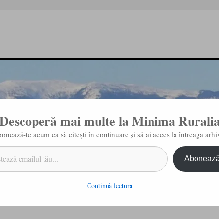
Descoperă mai multe la Minima Rurali
onează-te acum ca să citești în continuare și să ai acces la întreaga arhi
Abonează
litate
Redaktion / Redacţia
Zielsetzung des Blogs / Intenţia acestui blog
Continuă lectura
Patrupezi năzdrăvani
→