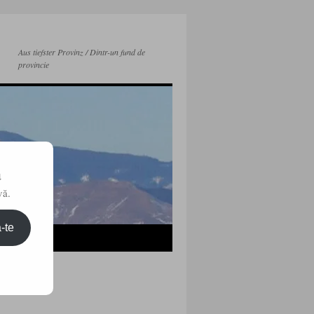
Aus tiefster Provinz / Dintr-un fund de
provincie
a
vă.
-te