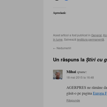
Apreciază:
Acest articol a fost publicat în
General
,
Kot
în lume
. Salvează
legătura permanentă
.
←
Nedumeriri
Un răspuns la
Ştiri cu 
Mihai
spune:
18 mai 2015 la 16:48
AGERPRES ne rămâne datoare
găsit-o pe pagina
Europa 
Răspunde