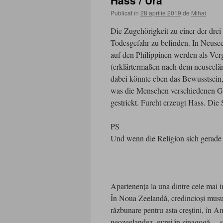
Hass / Ură
Publicat în
28 aprilie 2019
de
Mihai
Die Zugehörigkeit zu einer der drei 
Todesgefahr zu befinden. In Neuse
auf den Philippinen werden als Ver
(erklärtermaßen nach dem neuseelä
dabei könnte eben das Bewusstsein, d
was die Menschen verschiedenen Glau
gestrickt. Furcht erzeugt Hass. Die 
PS
Und wenn die Religion sich gerade n
Apartenenţa la una dintre cele mai inf
În Noua Zeelandă, credincioşi musul
răzbunare pentru asta creştini, în 
neozeelandez, evrei în sinagogă… şi 