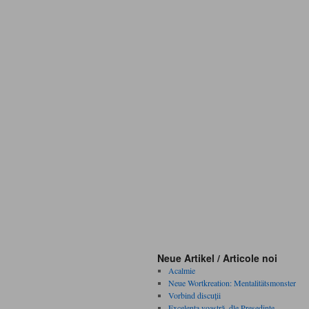
Neue Artikel / Articole noi
Acalmie
Neue Wortkreation: Mentalitätsmonster
Vorbind discuţii
Excelenţa voastră, dle Preşedinte …