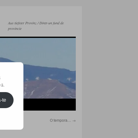
Aus tiefster Provinz / Dintr-un fund de
provincie
a
vă.
-te
O tempora…
→