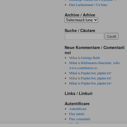
Eine Lachnummer / Un banc
Archive / Arhive
Archive
/
Arhive
Suche / Căutare
Neue Kommentare / Comentarii
noi
Mihai
la
Geistige Reife
Mihai
la
Răzbunarea chinezului. Adio,
www.contributors.ro
Mihai
la
Pupăm bot, păpăm tot!
Mihai
la
Pupăm bot, păpăm tot!
Mihai
la
Pupăm bot, păpăm tot!
Links / Linkuri
Autentificare
Autentificare
Flux intrări
Flux comentarii
WordPress.org