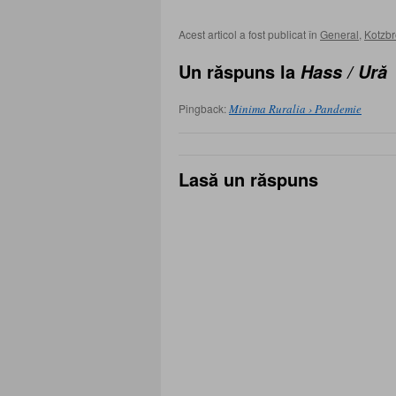
Acest articol a fost publicat în
General
,
Kotzbr
Un răspuns la
Hass / Ură
Pingback:
Minima Ruralia › Pandemie
Lasă un răspuns