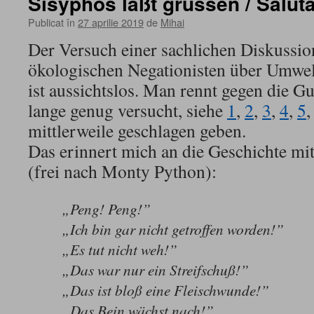
Sisyphos läßt grüssen / Salutăr
Publicat în
27 aprilie 2019
de
Mihai
Der Versuch einer sachlichen Diskussio
ökologischen Negationisten über Umwel
ist aussichtslos. Man rennt gegen die 
lange genug versucht, siehe
1
,
2
,
3
,
4
,
5
mittlerweile geschlagen geben.
Das erinnert mich an die Geschichte mi
(frei nach Monty Python):
„Peng! Peng!”
„Ich bin gar nicht getroffen worden!”
„Es tut nicht weh!”
„Das war nur ein Streifschuß!”
„Das ist bloß eine Fleischwunde!”
„Das Bein wächst nach!”