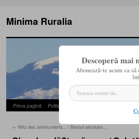
Sari
la
Minima Ruralia
conținut
Descoperă mai m
Abonează-te acum ca să ci
în
Tastează emailul tău...
Prima pagină
Politică de confidențialitate
Redaktion / 
Co
←
Witz des Jahrhunderts… / Bancul secolului…