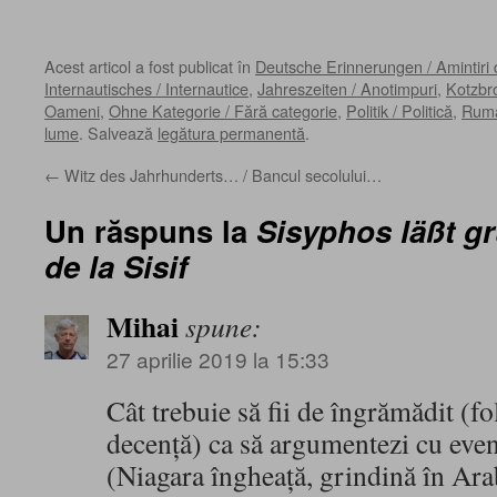
Acest articol a fost publicat în
Deutsche Erinnerungen / Amintiri
Internautisches / Internautice
,
Jahreszeiten / Anotimpuri
,
Kotzbro
Oameni
,
Ohne Kategorie / Fără categorie
,
Politik / Politică
,
Rumä
lume
. Salvează
legătura permanentă
.
←
Witz des Jahrhunderts… / Bancul secolului…
Un răspuns la
Sisyphos läßt gr
de la Sisif
Mihai
spune:
27 aprilie 2019 la 15:33
Cât trebuie să fii de îngrămădit (f
decenţă) ca să argumentezi cu eve
(Niagara îngheaţă, grindină în Arab