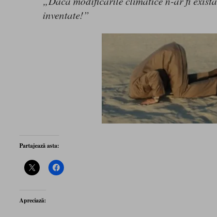
„Dacă modificările climatice n-ar fi existat
inventate!”
Partajează asta:
Apreciază: