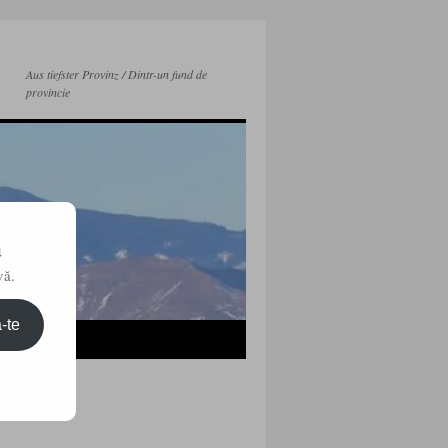
Aus tiefster Provinz / Dintr-un fund de
provincie
a
vă.
-te