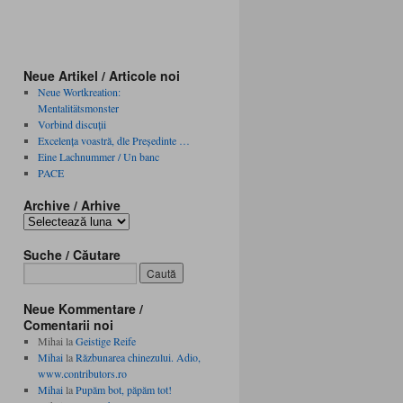
Neue Artikel / Articole noi
Neue Wortkreation:
Mentalitätsmonster
Vorbind discuţii
Excelenţa voastră, dle Preşedinte …
Eine Lachnummer / Un banc
PACE
Archive / Arhive
Archive
/
Arhive
Suche / Căutare
Neue Kommentare /
Comentarii noi
Mihai
la
Geistige Reife
Mihai
la
Răzbunarea chinezului. Adio,
www.contributors.ro
Mihai
la
Pupăm bot, păpăm tot!