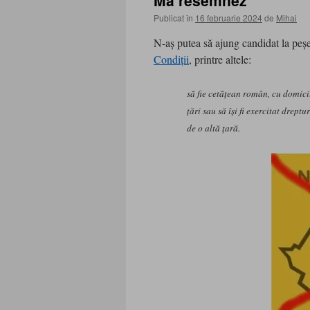
Mă resemnez
Publicat în
16 februarie 2024
de
Mihai
N-aş putea să ajung candidat la peşe
Condiţii
, printre altele:
să fie cetăţean român, cu domicil
ţări sau să îşi fi exercitat dreptur
de o altă ţară.