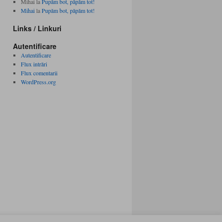
Mihai
la
Pupăm bot, păpăm tot!
Mihai
la
Pupăm bot, păpăm tot!
Links / Linkuri
Autentificare
Autentificare
Flux intrări
Flux comentarii
WordPress.org