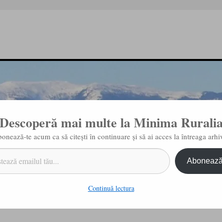
Descoperă mai multe la Minima Rurali
onează-te acum ca să citești în continuare și să ai acces la întreaga arhi
Abonează
litate
Redaktion / Redacţia
Zielsetzung des Blogs / Intenţia acestui blog
Continuă lectura
Unde-am ajuns!
→