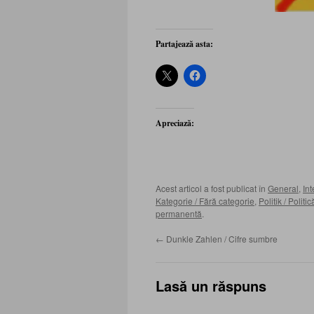
Partajează asta:
Apreciază:
Acest articol a fost publicat în
General
,
Int
Kategorie / Fără categorie
,
Politik / Politic
permanentă
.
←
Dunkle Zahlen / Cifre sumbre
Lasă un răspuns