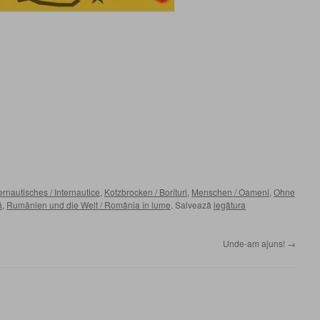
ernautisches / Internautice
,
Kotzbrocken / Borîturi
,
Menschen / Oameni
,
Ohne
ă
,
Rumänien und die Welt / România în lume
. Salvează
legătura
Unde-am ajuns!
→