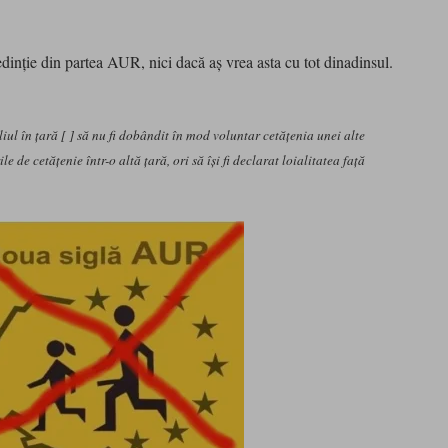
dinţie din partea AUR, nici dacă aş vrea asta cu tot dinadinsul.
iul în ţară [ ] să nu fi dobândit în mod voluntar cetăţenia unei alte
ile de cetăţenie într-o altă ţară, ori să îşi fi declarat loialitatea faţă