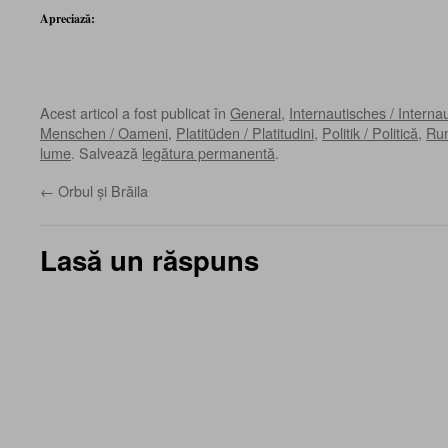
Apreciază:
Acest articol a fost publicat în
General
,
Internautisches / Interna
Menschen / Oameni
,
Platitüden / Platitudini
,
Politik / Politică
,
Rum
lume
. Salvează
legătura permanentă
.
←
Orbul şi Brăila
Lasă un răspuns