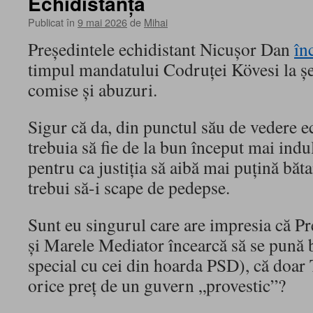
Echidistanţă
Publicat în
9 mai 2026
de
Mihai
Preşedintele echidistant Nicușor Dan
în
timpul mandatului Codruţei Kövesi la ş
comise şi abuzuri.
Sigur că da, din punctul său de vedere 
trebuia să fie de la bun început mai indul
pentru ca justiţia să aibă mai puţină băt
trebui să-i scape de pedepse.
Sunt eu singurul care are impresia că Pr
şi Marele Mediator încearcă să se pună b
special cu cei din hoarda PSD), că doar 
orice preţ de un guvern „provestic”?