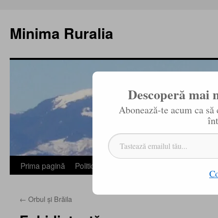
Sari
la
Minima Ruralia
conținut
Descoperă mai m
Abonează-te acum ca să ci
în
Tastează emailul tău...
Prima pagină
Politică de confidențialitate
Redaktion / 
Co
←
Orbul şi Brăila