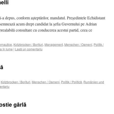
elli
 depus, conform aşteptărilor, mandatul. Preşedintele Echidistant
semnează acum drept candidat la şefia Guvernului pe Adrian
realabilă consultare cu conducerea acestui partid, ceea ce
ternautice
,
Kotzbrocken / Borîturi
,
Management
,
Menschen / Oameni
,
Politik /
a în lume
|
Lasă un comentariu
nă
,
Kotzbrocken / Borîturi
,
Menschen / Oameni
,
Politik / Politică
,
Rumänien und
entariu
rostie gârlă