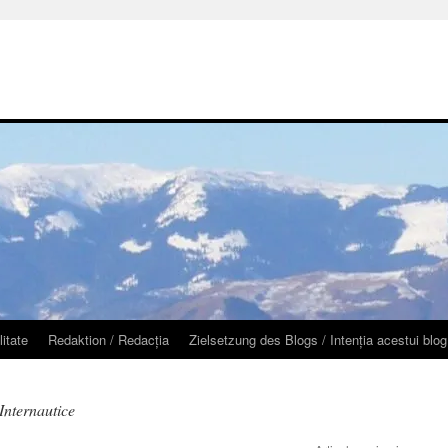
litate
Redaktion / Redacţia
Zielsetzung des Blogs / Intenţia acestui blog
 Internautice