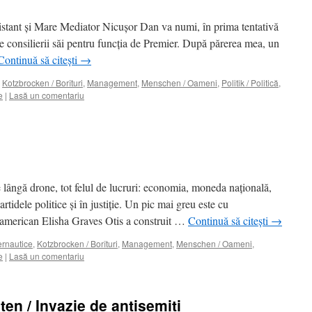
istant şi Mare Mediator Nicuşor Dan va numi, în prima tentativă
re consilierii săi pentru funcţia de Premier. După părerea mea, un
Continuă să citești
→
,
Kotzbrocken / Borîturi
,
Management
,
Menschen / Oameni
,
Politik / Politică
,
e
|
Lasă un comentariu
 lângă drone, tot felul de lucruri: economia, moneda naţională,
artidele politice şi în justiţie. Un pic mai greu este cu
 american Elisha Graves Otis a construit …
Continuă să citești
→
ternautice
,
Kotzbrocken / Borîturi
,
Management
,
Menschen / Oameni
,
e
|
Lasă un comentariu
en / Invazie de antisemiţi