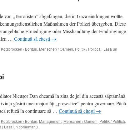
e von „Terroristen” abgefangen, die in Gaza eindringen wollte.
kennungsdienstlichen Maßnahmen der Polizei übergeben. Diese
e angebliche Erniedrigung oder Misshandlung der Eindringlinge
eilen …
Continuă să citești
→
,
Kotzbrocken / Borîturi
,
Menschen / Oameni
,
Politik / Politică
|
Lasă un
oi
ediator Nicuşor Dan cheamă în ziua de joi din această săptămână
 privinţa găsirii unei majorităţi „provestice” pentru guvernare. Până
 dacă refuză în continuare să …
Continuă să citești
→
,
Kotzbrocken / Borîturi
,
Management
,
Menschen / Oameni
,
Politik / Politică
,
e
|
Lasă un comentariu