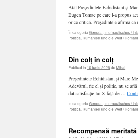
Atât Preşedintele Echidistant şi Mar
Eugen Tomac pe care l-a propus acest
orice critică. Preşedintele afirmă 
În categoria
General
,
Internautisches / In
Politică
,
Rumänien und die Welt / Români
Din colţ în colţ
Publicat în
10 iunie 2026
de
Mihai
Preşedintele Echidistant şi Mare M
Adevărul, fie el şi politic, nu se af
dat satisfacție lui X față de …
Conti
În categoria
General
,
Internautisches / In
Politică
,
Rumänien und die Welt / Români
Recompensă meritată