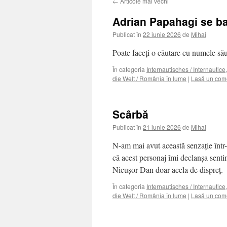
←
Articole mai vechi
Adrian Papahagi se b
Publicat în
22 iunie 2026
de
Mihai
Poate faceţi o căutare cu numele său
În categoria
Internautisches / Internautice
die Welt / România în lume
|
Lasă un com
Scârbă
Publicat în
21 iunie 2026
de
Mihai
N-am mai avut această senzaţie într-
că acest personaj îmi declanşa sent
Nicuşor Dan doar acela de dispreţ.
În categoria
Internautisches / Internautice
die Welt / România în lume
|
Lasă un com