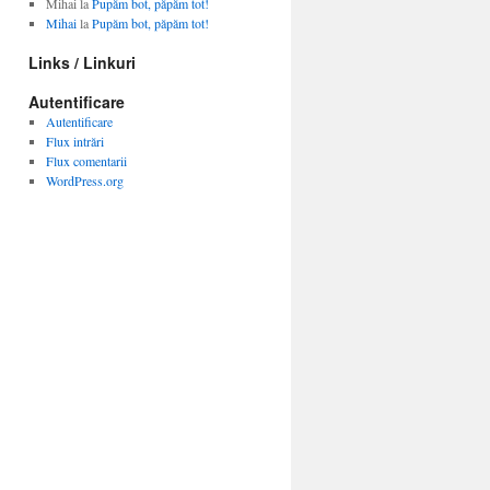
Mihai
la
Pupăm bot, păpăm tot!
Mihai
la
Pupăm bot, păpăm tot!
Links / Linkuri
Autentificare
Autentificare
Flux intrări
Flux comentarii
WordPress.org