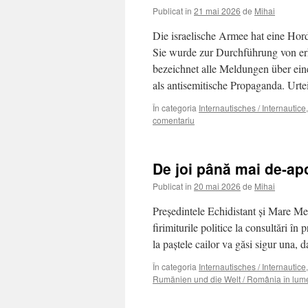
Publicat în
21 mai 2026
de
Mihai
Die israelische Armee hat eine Hord
Sie wurde zur Durchführung von er
bezeichnet alle Meldungen über ein
als antisemitische Propaganda. Urt
În categoria
Internautisches / Internautice
comentariu
De joi până mai de-ap
Publicat în
20 mai 2026
de
Mihai
Preşedintele Echidistant şi Mare M
firimiturile politice la consultări în
la paştele cailor va găsi sigur una,
În categoria
Internautisches / Internautice
Rumänien und die Welt / România în lum