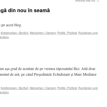
Articole mai noi
→
agă din nou în seamă
 pe acest blog.
,
Kotzbrocken / Borîturi
,
Menschen / Oameni
,
Politik / Politică
,
Rumänien und
entariu
un aşa grad de acuitate de pe vremea răposatului Ilici. Atât doar
imentul de ură, pe când Preşedintele Echidistant şi Mare Mediator
,
Kotzbrocken / Borîturi
,
Menschen / Oameni
,
Politik / Politică
,
Rumänien und
entariu