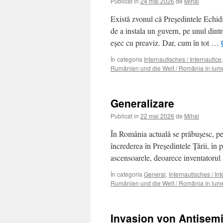
Publicat în
24 mai 2026
de
Mihai
Există zvonul că Preşedintele Echid
de a instala un guvern, pe unul dint
eşec cu preaviz. Dar, cum în tot …
În categoria
Internautisches / Internautice
Rumänien und die Welt / România în lum
Generalizare
Publicat în
22 mai 2026
de
Mihai
În România actuală se prăbuşesc, pe
încrederea în Preşedintele Ţării, în p
ascensoarele, deoarece inventatorul
În categoria
General
,
Internautisches / In
Rumänien und die Welt / România în lum
Invasion von Antisemit