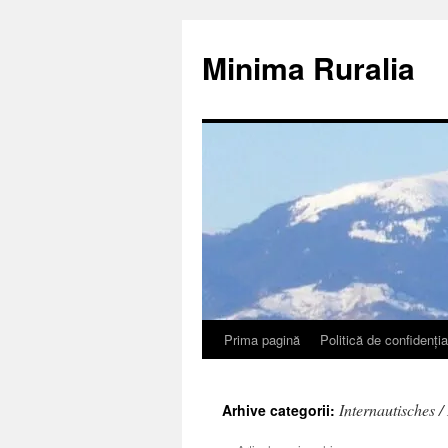
Sari
la
Minima Ruralia
conținut
Prima pagină
Politică de confidenția
Internautisches /
Arhive categorii: