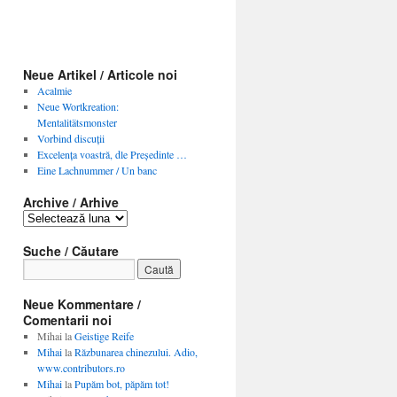
Neue Artikel / Articole noi
Acalmie
Neue Wortkreation:
Mentalitätsmonster
Vorbind discuţii
Excelenţa voastră, dle Preşedinte …
Eine Lachnummer / Un banc
Archive / Arhive
Archive
/
Arhive
Suche / Căutare
Neue Kommentare /
Comentarii noi
Mihai
la
Geistige Reife
Mihai
la
Răzbunarea chinezului. Adio,
www.contributors.ro
Mihai
la
Pupăm bot, păpăm tot!