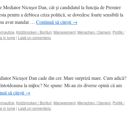
e Mediator Nicuşor Dan, cât şi candidatul la funcţia de Premier
a pentru a debloca criza politică, se dovedesc foarte sensibili la
că nu avut mandat …
Continuă să citești
→
ternautice
,
Kotzbrocken / Borîturi
,
Management
,
Menschen / Oameni
,
Politik /
a în lume
|
Lasă un comentariu
ediator Nicuşor Dan cade din cer. Mare surpriză mare. Cum adică?
lă întotdeauna la mijloc? Ne spune: Mi-au zis diverse opinii că am
nuă să citești
→
ternautice
,
Kotzbrocken / Borîturi
,
Management
,
Menschen / Oameni
,
Politik /
a în lume
|
Lasă un comentariu