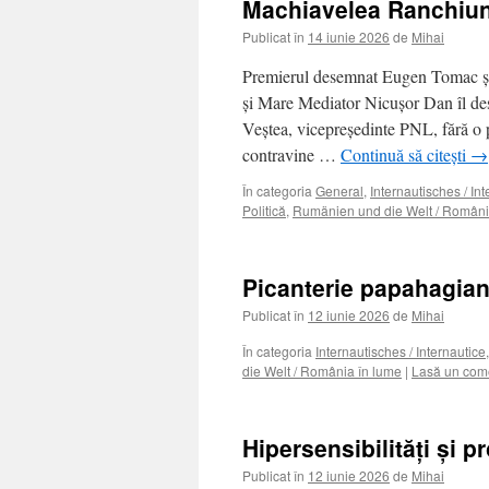
Machiavelea Ranchiun
Publicat în
14 iunie 2026
de
Mihai
Premierul desemnat Eugen Tomac şi-a
şi Mare Mediator Nicuşor Dan îl de
Veştea, vicepreşedinte PNL, fără o p
contravine …
Continuă să citești
→
În categoria
General
,
Internautisches / In
Politică
,
Rumänien und die Welt / Români
Picanterie papahagia
Publicat în
12 iunie 2026
de
Mihai
În categoria
Internautisches / Internautice
die Welt / România în lume
|
Lasă un com
Hipersensibilităţi şi p
Publicat în
12 iunie 2026
de
Mihai