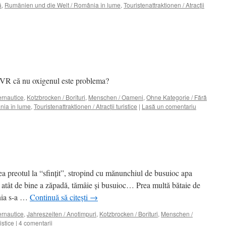
ă
,
Rumänien und die Welt / România în lume
,
Touristenattraktionen / Atracţii
 TVR că nu oxigenul este problema?
ternautice
,
Kotzbrocken / Borîturi
,
Menschen / Oameni
,
Ohne Kategorie / Fără
nia în lume
,
Touristenattraktionen / Atracţii turistice
|
Lasă un comentariu
a preotul la “sfinţit”, stropind cu mănunchiul de busuioc apa
ea atât de bine a zăpadă, tămâie şi busuioc… Prea multă bătaie de
ânia s-a …
Continuă să citești
→
ternautice
,
Jahreszeiten / Anotimpuri
,
Kotzbrocken / Borîturi
,
Menschen /
istice
|
4 comentarii