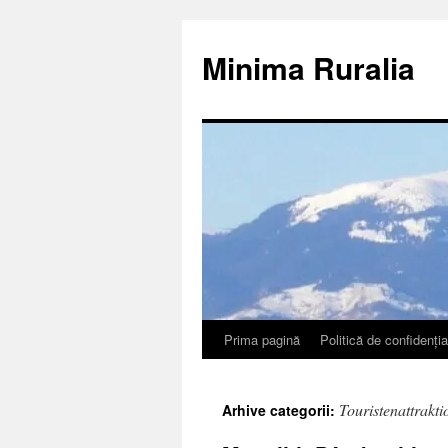
Sari
la
Minima Ruralia
conținut
Prima pagină
Politică de confidenția
Touristenattraktio
Arhive categorii: