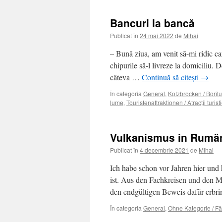
Bancuri la bancă
Publicat în
24 mai 2022
de
Mihai
– Bună ziua, am venit să-mi ridic ca
chipurile să-l livreze la domiciliu. 
câteva …
Continuă să citești
→
În categoria
General
,
Kotzbrocken / Borîtu
lume
,
Touristenattraktionen / Atracţii turist
Vulkanismus in Rumäni
Publicat în
4 decembrie 2021
de
Mihai
Ich habe schon vor Jahren hier und
ist. Aus den Fachkreisen und den 
den endgültigen Beweis dafür erb
În categoria
General
,
Ohne Kategorie / Fă