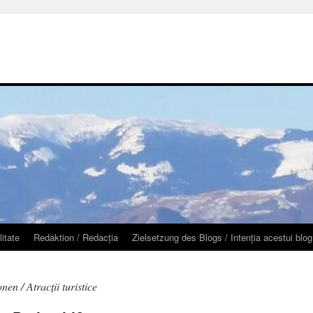
litate
Redaktion / Redacţia
Zielsetzung des Blogs / Intenţia acestui blog
nen / Atracţii turistice