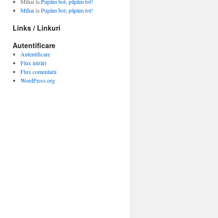
Mihai
la
Pupăm bot, păpăm tot!
Mihai
la
Pupăm bot, păpăm tot!
Links / Linkuri
Autentificare
Autentificare
Flux intrări
Flux comentarii
WordPress.org