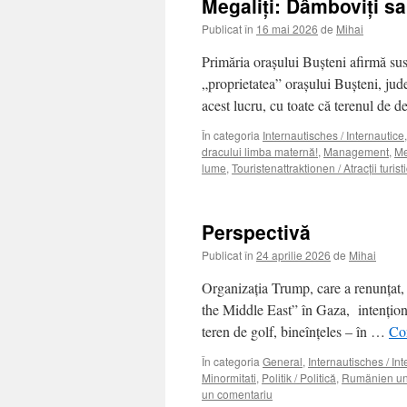
Megaliţi: Dâmboviţi sa
Publicat în
16 mai 2026
de
Mihai
Primăria orașului Buşteni afirmă sus 
„proprietatea” oraşului Buşteni, jud
acest lucru, cu toate că terenul d
În categoria
Internautisches / Internautice
dracului limba maternă!
,
Management
,
Me
lume
,
Touristenattraktionen / Atracţii turist
Perspectivă
Publicat în
24 aprilie 2026
de
Mihai
Organizaţia Trump, care a renunţat, 
the Middle East” în Gaza, intenţion
teren de golf, bineînţeles – în …
Con
În categoria
General
,
Internautisches / In
Minormitati
,
Politik / Politică
,
Rumänien und
un comentariu