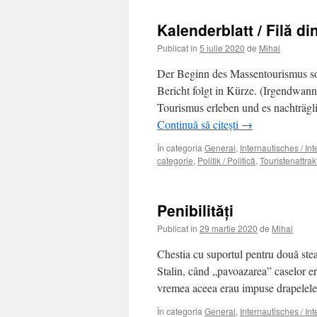
Kalenderblatt / Filă di
Publicat în
5 iulie 2020
de
Mihai
Der Beginn des Massentourismus sol
Bericht folgt in Kürze. (Irgendwan
Tourismus erleben und es nachträg
Continuă să citești
→
În categoria
General
,
Internautisches / In
categorie
,
Politik / Politică
,
Touristenattrakt
Penibilităţi
Publicat în
29 martie 2020
de
Mihai
Chestia cu suportul pentru două steag
Stalin, când „pavoazarea” caselor e
vremea aceea erau impuse drapelele
În categoria
General
,
Internautisches / In