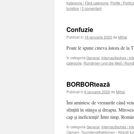
Kategorie / Fără categorie
,
Politik / Politic
turistice
|
2 comentarii
Confuzie
Publicat în
16 ianuarie 2020
de
Mihai
Poate le spune cineva ăstora de la
În categoria
General
,
Internautisches / In
categorie
,
Rumänien und die Welt / Româ
BORBORtează
Publicat în
6 ianuarie 2020
de
Mihai
Îmi amintesc de vremurile când vene
sfinţită în stânga şi dreapta. Miros
cap şi ineficienţă! Între timp, Rom
În categoria
General
,
Internautisches / In
Oameni
,
Touristenattraktionen / Atracţii tur