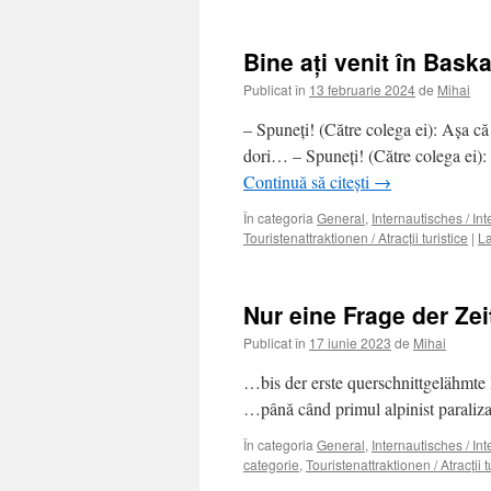
Bine aţi venit în Baska
Publicat în
13 februarie 2024
de
Mihai
– Spuneţi! (Către colega ei): Aşa că
dori… – Spuneţi! (Către colega ei): 
Continuă să citești
→
În categoria
General
,
Internautisches / In
Touristenattraktionen / Atracţii turistice
|
La
Nur eine Frage der Zei
Publicat în
17 iunie 2023
de
Mihai
…bis der erste querschnittgelähmte
…până când primul alpinist paralizat
În categoria
General
,
Internautisches / In
categorie
,
Touristenattraktionen / Atracţii t