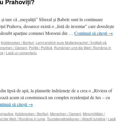
u Prahoviţi?
şi tare că „megaliţii” Sfinxul şi Babele sunt în continuare
eţul Prahova, deoarece există o „listă de inventar” care dovedeşte
e dedesubt aparţine comunei Moroeni din …
Continuă să citești
→
,
Kotzbrocken / Borîturi
,
Lernt endlich eure Muttersprache! / Învăţaţi-vă
nschen / Oameni
,
Politik / Politică
,
Rumänien und die Welt / România în
ice
|
Lasă un comentariu
din lipsă de apă, la planurile îndrăzneţe de a crea o „Riviera of
ează acum să construiască un complex rezidenţial de lux – cu
tinuă să citești
→
ternautice
,
Kotzbrocken / Borîturi
,
Menschen / Oameni
,
Minormitäten /
 die Welt / România în lume
,
Touristenattraktionen / Atracţii turistice
|
Lasă