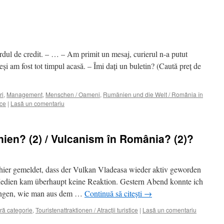
rdul de credit. – … – Am primit un mesaj, curierul n-a putut
Deşi am fost tot timpul acasă. – Îmi daţi un buletin? (Caută preţ de
ri
,
Management
,
Menschen / Oameni
,
Rumänien und die Welt / România în
ice
|
Lasă un comentariu
en? (2) / Vulcanism în România? (2)?
 hier gemeldet, dass der Vulkan Vladeasa wieder aktiv geworden
Medien kam überhaupt keine Reaktion. Gestern Abend konnte ich
ringen, wie man aus dem …
Continuă să citești
→
ră categorie
,
Touristenattraktionen / Atracţii turistice
|
Lasă un comentariu