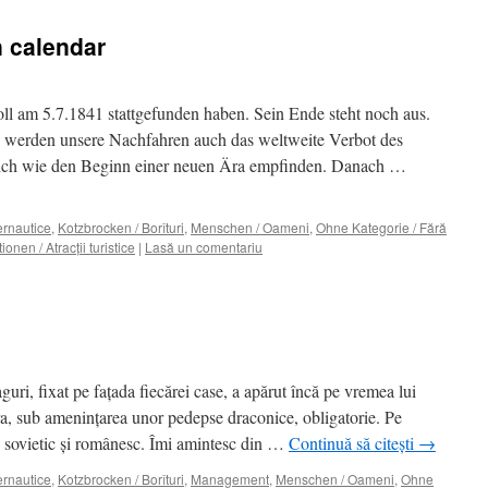
n calendar
l am 5.7.1841 stattgefunden haben. Sein Ende steht noch aus.
n werden unsere Nachfahren auch das weltweite Verbot des
lich wie den Beginn einer neuen Ära empfinden. Danach …
ternautice
,
Kotzbrocken / Borîturi
,
Menschen / Oameni
,
Ohne Kategorie / Fără
ionen / Atracţii turistice
|
Lasă un comentariu
uri, fixat pe faţada fiecărei case, a apărut încă pe vremea lui
ra, sub ameninţarea unor pedepse draconice, obligatorie. Pe
 sovietic şi românesc. Îmi amintesc din …
Continuă să citești
→
ternautice
,
Kotzbrocken / Borîturi
,
Management
,
Menschen / Oameni
,
Ohne