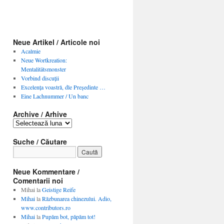
Neue Artikel / Articole noi
Acalmie
Neue Wortkreation:
Mentalitätsmonster
Vorbind discuţii
Excelenţa voastră, dle Preşedinte …
Eine Lachnummer / Un banc
Archive / Arhive
Archive
/
Arhive
Suche / Căutare
Neue Kommentare /
Comentarii noi
Mihai
la
Geistige Reife
Mihai
la
Răzbunarea chinezului. Adio,
www.contributors.ro
Mihai
la
Pupăm bot, păpăm tot!