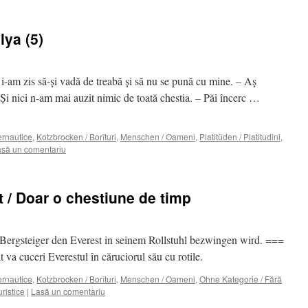
lya (5)
 i-am zis să-şi vadă de treabă şi să nu se pună cu mine. – Aş
Şi nici n-am mai auzit nimic de toată chestia. – Păi încerc …
ternautice
,
Kotzbrocken / Borîturi
,
Menschen / Oameni
,
Platitüden / Platitudini
,
să un comentariu
t / Doar o chestiune de timp
 Bergsteiger den Everest in seinem Rollstuhl bezwingen wird. ===
 va cuceri Everestul în căruciorul său cu rotile.
ternautice
,
Kotzbrocken / Borîturi
,
Menschen / Oameni
,
Ohne Kategorie / Fără
uristice
|
Lasă un comentariu